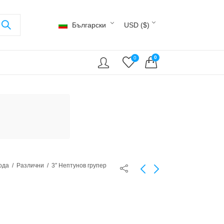
Български
USD ($)
0
0
ода
Различни
3″ Нептунов групер
1,7" оранжева
2,7" Масудайска
петниста рибка
бодлива риба
50,00
3.500,00
$
$