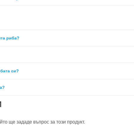
ята риба?
ибата си?
ва?
и
йто ще зададе въпрос за този продукт.