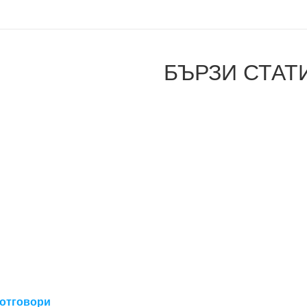
БЪРЗИ СТАТ
RARITY
НИВО НА ГРИЖИ
ТЕМПЕРАМЕНТ
СЪВМЕСТИМОСТ
БЕЗОПАСНОСТ НА РИФОВЕТЕ
 отговори