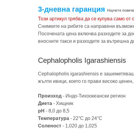
3-дневна гаранция
Научете повеч
Този артикул трябва да се купува само от
Снимките на рибите са направени възможн
Посочената цена включва разходите за дост
вносните такси и разходите за вътрешна д
Cephalopholis Igarashiensis
Cephalopholis igarashiensis е зашеметява
жълти ивици, което го прави високо ценен
Произход
- Индо-Тихоокеански регион
Диета
- Хищник
pH
- 8,0 до 8,5
Температура
- 22°C до 24°C
Соленост
- 1,020 до 1,025