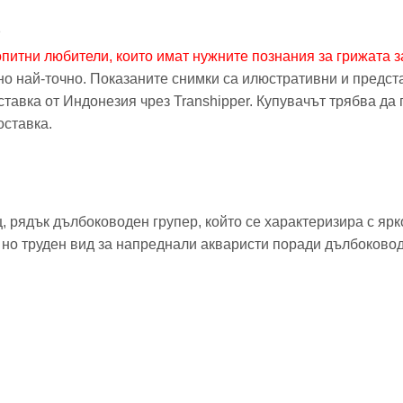
е
 опитни любители, които имат нужните познания за грижата з
о най-точно. Показаните снимки са илюстративни и предста
авка от Индонезия чрез Transhipper. Купувачът трябва да п
оставка.
щ, рядък дълбоководен групер, който се характеризира с я
, но труден вид за напреднали акваристи поради дълбоковод