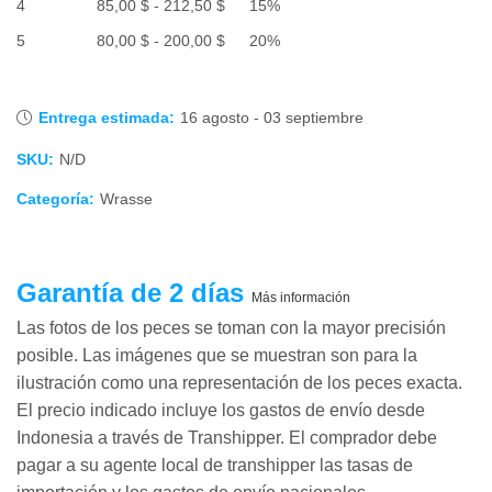
Rango
4
85,00
$
-
212,50
$
15%
desde
precios:
de
95,00 $
Rango
5
80,00
$
-
200,00
$
20%
desde
precios:
hasta
de
90,00 $
desde
237,50 $
precios:
hasta
85,00 $
desde
225,00 $
Entrega estimada:
16 agosto - 03 septiembre
hasta
80,00 $
212,50 $
SKU:
N/D
hasta
200,00 $
Categoría:
Wrasse
Garantía de 2 días
Más información
Las fotos de los peces se toman con la mayor precisión
posible. Las imágenes que se muestran son para la
ilustración como una representación de los peces exacta.
El precio indicado incluye los gastos de envío desde
Indonesia a través de Transhipper. El comprador debe
pagar a su agente local de transhipper las tasas de