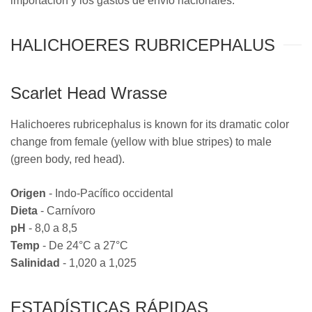
importación y los gastos de envío nacionales.
HALICHOERES RUBRICEPHALUS
Scarlet Head Wrasse
Halichoeres rubricephalus is known for its dramatic color
change from female (yellow with blue stripes) to male
(green body, red head).
Origen
- Indo-Pacífico occidental
Dieta
- Carnívoro
pH
- 8,0 a 8,5
Temp
- De 24°C a 27°C
Salinidad
- 1,020 a 1,025
ESTADÍSTICAS RÁPIDAS