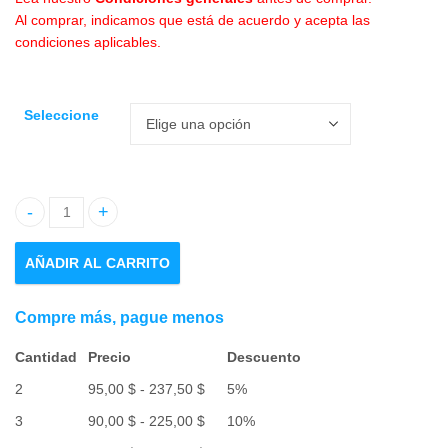
Al comprar, indicamos que está de acuerdo y acepta las
100,00 $
condiciones aplicables.
hasta
250,00 $
Seleccione
AÑADIR AL CARRITO
Compre más, pague menos
Cantidad
Precio
Descuento
Rango
2
95,00
$
-
237,50
$
5%
de
Rango
3
90,00
$
-
225,00
$
10%
precios:
de