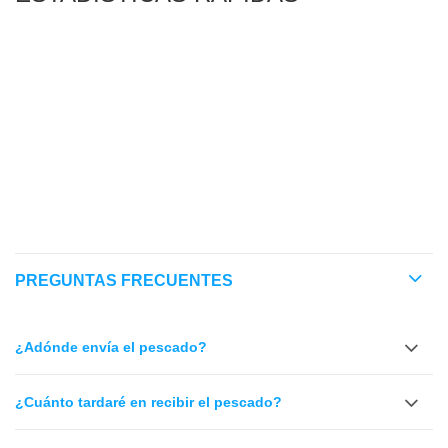
RARIDAD
NIVEL DE ATENCIÓN
TEMPERATURA
COMPATIBILIDAD
REEF SAFE
PREGUNTAS FRECUENTES
¿Adónde envía el pescado?
¿Cuánto tardaré en recibir el pescado?