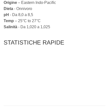
Origine
– Eastern Indo-Pacific
Dieta
- Onnivoro
pH
- Da 8,0 a 8,5
Temp
– 25°C to 27°C
Salinità
- Da 1,020 a 1,025
STATISTICHE RAPIDE
RARITÀ
LIVELLO DI CURA
TEMPERAMENTO
COMPATIBILITÀ
RETE SICURA