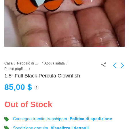
Casa
Negozio di pesci d'acquario
Acqua salata
Pesce pagliaccio
1.5″ Full Black Percula Clownfish
2" to 2.5" Maroon
Big Ear Platinum Red
85,00
$
Clownfish
Mosaic
90,00
35,00
$
$
Out of Stock
Consegna tramite transhipper.
Politica di spedizione
Spedizione gratuita.
Visualizza i dettagli