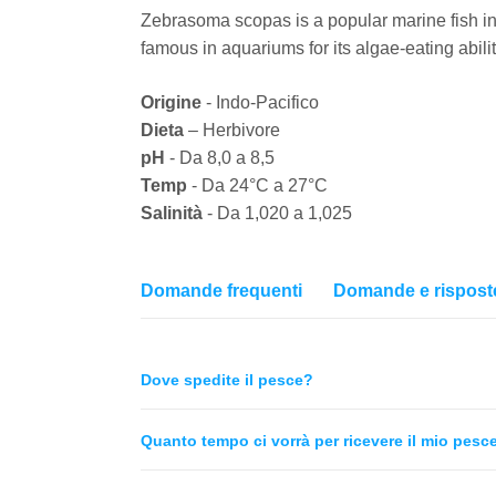
Zebrasoma scopas is a popular marine fish in 
famous in aquariums for its algae-eating ability
Origine
- Indo-Pacifico
Dieta
– Herbivore
pH
- Da 8,0 a 8,5
Temp
- Da 24°C a 27°C
Salinità
- Da 1,020 a 1,025
Domande frequenti
Domande e rispost
Dove spedite il pesce?
Quanto tempo ci vorrà per ricevere il mio pesc