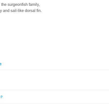
the surgeonfish family,
RARITÀ
 and sail-like dorsal fin.
LIVELLO DI CURA
TEMPERAMENTO
COMPATIBILITÀ
RETE SICURA
e
e?