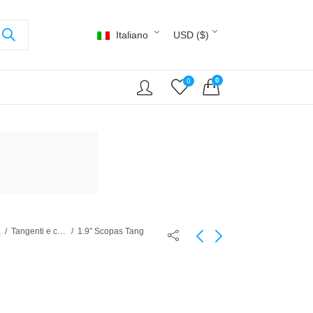
Italiano
USD ($)
0
0
a
Tangenti e chirurghi
1.9″ Scopas Tang
1.9" Keyhole Angelfish
1.9" Sailfin Tang
75,00
70,00
$
$