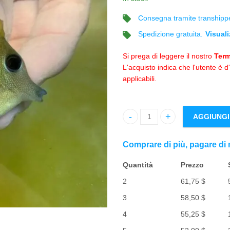
Consegna tramite transhippe
Spedizione gratuita.
Visuali
Si prega di leggere il nostro
Term
L'acquisto indica che l'utente è d
applicabili.
AGGIUNGI
Quantità 1.9" Scopas Tang
Comprare di più, pagare di
Quantità
Prezzo
2
61,75
$
3
58,50
$
4
55,25
$