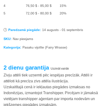
85,50 $
diapazons:
Cenu
4
76,50
$
-
85,00
$
15%
līdz
81,00 $
diapazons:
95,00 $
Cenu
5
72,00
$
-
80,00
$
20%
līdz
76,50 $
diapazons:
90,00 $
līdz
72,00 $
85,00 $
līdz
Paredzamā piegāde:
14 augusts - 01 septembris
80,00 $
SKU:
Nav pieejams
Kategorija:
Pasaku vijolīte (Fairy Wrasse)
2 dienu garantija
Uzzināt vairāk
Zivju attēli tiek uzņemti pēc iespējas precīzāk. Attēli ir
attēloti kā precīza zivs attēla ilustrācija.
Uzskaitītajā cenā ir iekļautas piegādes izmaksas no
Indonēzijas, izmantojot Transhipper. Pircējam ir jāmaksā
vietējam transhipper aģentam par importa nodevām un
iekšzemes piegādes izmaksām.