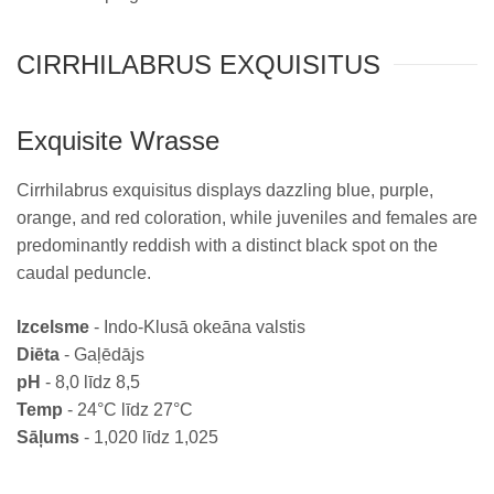
CIRRHILABRUS EXQUISITUS
Exquisite Wrasse
Cirrhilabrus exquisitus displays dazzling blue, purple,
orange, and red coloration, while juveniles and females are
predominantly reddish with a distinct black spot on the
caudal peduncle.
Izcelsme
- Indo-Klusā okeāna valstis
Diēta
- Gaļēdājs
pH
- 8,0 līdz 8,5
Temp
- 24°C līdz 27°C
Sāļums
- 1,020 līdz 1,025