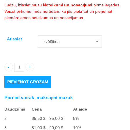
līdz
Lūdzu, izlasiet mūsu
Noteikumi un nosacījumi
pirms iegādes.
Veicot pirkumu, mēs norādām, ka jūs piekrītat un pieņemat
100,00 $
piemērojamos noteikumus un nosacījumus.
Atlasiet
PIEVIENOT GROZAM
Pērciet vairāk, maksājiet mazāk
Daudzums
Cena
Atlaide
Cenu
2
85,50
$
-
95,00
$
5%
diapazons:
Cenu
3
81,00
$
-
90,00
$
10%