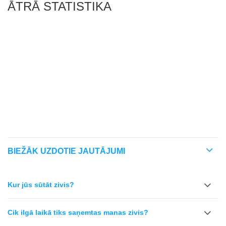
ĀTRĀ STATISTIKA
RARITĀTE
KOPŠANAS LĪMEŅŠ
TEMPERAMENTS
KOMPATIBILITĀTE
REEF SAFE
BIEŽĀK UZDOTIE JAUTĀJUMI
Kur jūs sūtāt zivis?
Cik ilgā laikā tiks saņemtas manas zivis?