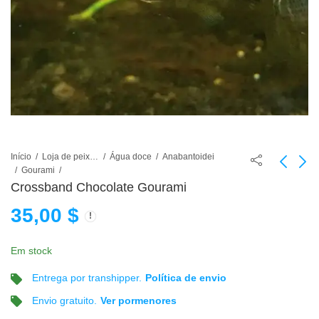
Início
Loja de peixes de aquário
Água doce
Anabantoidei
Gourami
Crossband Chocolate Gourami
Dwarf Gourami
Croaking Gourami
35,00
$
35,00
30,00
$
$
Em stock
Entrega por transhipper.
Política de envio
Envio gratuito.
Ver pormenores