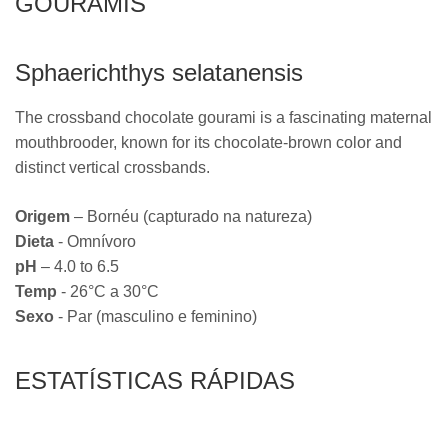
GOURAMIS
Sphaerichthys selatanensis
The crossband chocolate gourami is a fascinating maternal
mouthbrooder, known for its chocolate-brown color and
distinct vertical crossbands.
Origem
– Bornéu (capturado na natureza)
Dieta
- Omnívoro
pH
– 4.0 to 6.5
Temp
- 26°C a 30°C
Sexo
- Par (masculino e feminino)
ESTATÍSTICAS RÁPIDAS
RARIDADE