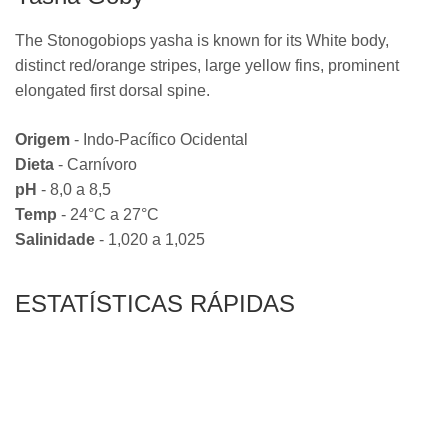
The Stonogobiops yasha is known for its White body,
distinct red/orange stripes, large yellow fins, prominent
elongated first dorsal spine.
Origem
- Indo-Pacífico Ocidental
Dieta
- Carnívoro
pH
- 8,0 a 8,5
Temp
- 24°C a 27°C
Salinidade
- 1,020 a 1,025
ESTATÍSTICAS RÁPIDAS
RARIDADE
NÍVEL DE CUIDADOS
TEMPERAMENTO