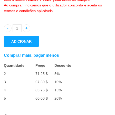
Ao comprar, indicamos que o utilizador concorda e aceita os
termos e condições aplicáveis.
Quantidade de 1.7" Yasha Shrimp Goby
ADICIONAR
Comprar mais, pagar menos
Quantidade
Preço
Desconto
2
71,25
$
5%
3
67,50
$
10%
4
63,75
$
15%
5
60,00
$
20%