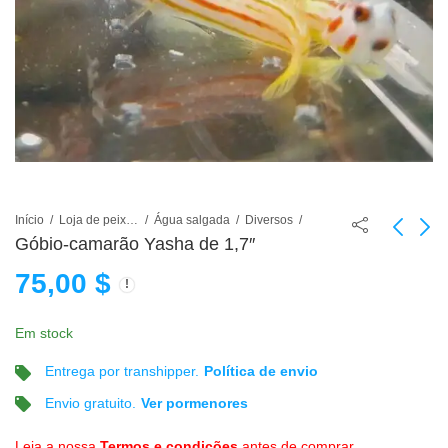
Início
Loja de peixes de aquário
Água salgada
Diversos
Góbio-camarão Yasha de 1,7″
75,00
$
1.7" Fathead Sunburst
1.5" Orange Stripe
Anthias
Prawn Goby
75,00
45,00
$
$
Em stock
Entrega por transhipper.
Política de envio
Envio gratuito.
Ver pormenores
Leia a nossa
Termos e condições
antes de comprar.