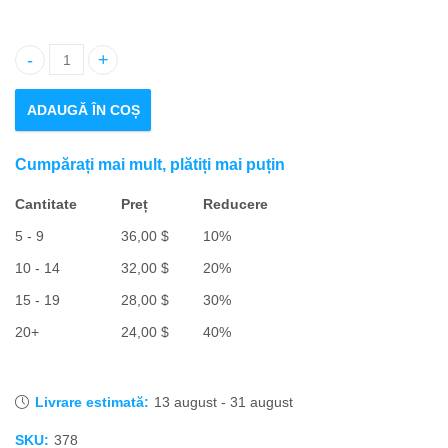
Yellow Cobra cantitate
ADAUGĂ ÎN COȘ
Cumpărați mai mult, plătiți mai puțin
Cantitate
Preț
Reducere
5 - 9
36,00
$
10%
10 - 14
32,00
$
20%
15 - 19
28,00
$
30%
20+
24,00
$
40%
Livrare estimată:
13 august - 31 august
SKU:
378