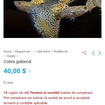
Acasă
Magazin de pești de acvariu
Apă dulce
Purtător de viață
Guppy
Cobra galbenă
Yellow Jacket Red
Panglică „Yellow
40,00
$
Belly Tiger Endler
Banana Swallow”
35,00
45,00
$
$
În stoc
Vă rugăm să citiți
Termeni și condiții
înainte de cumpărare.
Prin cumpărare am indicat că sunteți de acord și acceptați
termenii și condițiile aplicabile.