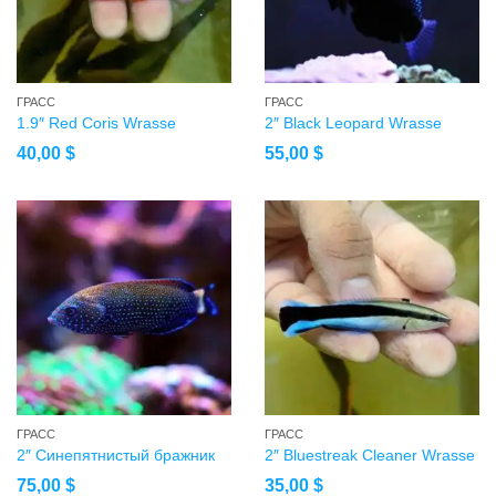
ГРАСС
ГРАСС
1.9″ Red Coris Wrasse
2″ Black Leopard Wrasse
40,00
$
55,00
$
ГРАСС
ГРАСС
2″ Синепятнистый бражник
2″ Bluestreak Cleaner Wrasse
75,00
$
35,00
$