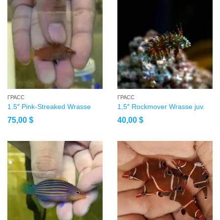
ГРАСС
ГРАСС
1.5″ Pink-Streaked Wrasse
1,5″ Rockmover Wrasse juv.
75,00
$
40,00
$