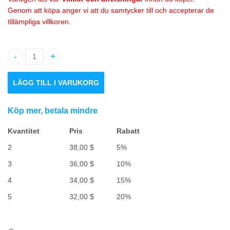
Genom att köpa anger vi att du samtycker till och accepterar de
tillämpliga villkoren.
1.7" Ornate Leopard Wrasse kvantitet
LÄGG TILL I VARUKORG
Köp mer, betala mindre
Kvantitet
Pris
Rabatt
2
38,00
$
5%
3
36,00
$
10%
4
34,00
$
15%
5
32,00
$
20%