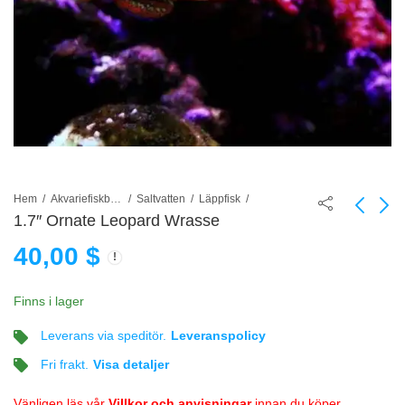
Hem
Akvariefiskbutik
Saltvatten
Läppfisk
1.7″ Ornate Leopard Wrasse
40,00
$
2" Black Leopard
1.5" Rockmover
Wrasse
Wrasse juv.
55,00
40,00
$
$
Finns i lager
Leverans via speditör.
Leveranspolicy
Fri frakt.
Visa detaljer
Vänligen läs vår
Villkor och anvisningar
innan du köper.