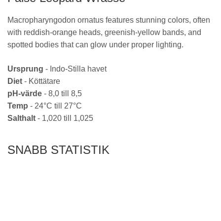
Macropharyngodon ornatus features stunning colors, often
with reddish-orange heads, greenish-yellow bands, and
spotted bodies that can glow under proper lighting.
Ursprung
- Indo-Stilla havet
Diet
- Köttätare
pH-värde
- 8,0 till 8,5
Temp
- 24°C till 27°C
Salthalt
- 1,020 till 1,025
SNABB STATISTIK
SÄLLANHET
VÅRDNIVÅ
TEMPERAMENT