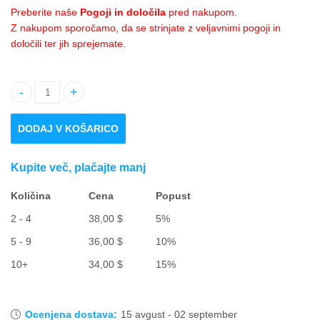
Preberite naše
Pogoji in določila
pred nakupom.
Z nakupom sporočamo, da se strinjate z veljavnimi pogoji in
določili ter jih sprejemate.
Količina 3" Channa Andrao
DODAJ V KOŠARICO
Kupite več, plačajte manj
Količina
Cena
Popust
2 - 4
38,00
$
5%
5 - 9
36,00
$
10%
10+
34,00
$
15%
Ocenjena dostava:
15 avgust - 02 september