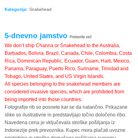
Kategorija:
Snakehead
5-dnevno jamstvo
Preberite več
We don’t ship Channa or Snakehead to the Australia,
Barbados, Bolivia, Brazil, Canada, Chile, Colombia, Costa
Rica, Dominican Republic, Ecuador, Guam, Haiti, Mexico,
Panama, Paraguay, Puerto Rico, Suriname, Trinidad and
Tobago, United States, and US Virgin Islands.
All species belonging to the snakehead members are
considered invasive species, which are prohibited from
being imported into those countries.
Fotografije rib so posnete kar se da natančno. Prikazane
slike so ilustrativne in predstavljajo točno določeno ribo.
Navedena cena je vključevala stroške pošiljanja iz
Indonezije prek prevoznika. Kupec mora plačati uvozne
pristojbine in stroške domačega pošiljanja svojemu