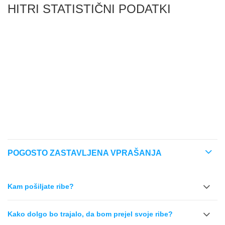
HITRI STATISTIČNI PODATKI
REDKOST
RAVEN OSKRBE
TEMPERAMENT
KOMPATIBILNOST
ZALOGOVNIK Z NASELJENIM MATERIALOM
POGOSTO ZASTAVLJENA VPRAŠANJA
Kam pošiljate ribe?
Kako dolgo bo trajalo, da bom prejel svoje ribe?